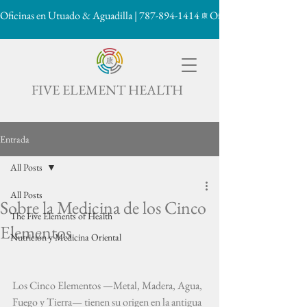
Oficinas en Utuado & Aguadilla | 787-894-1414
康

FIVE ELEMENT HEALTH
Entrada
All Posts
All Posts
Sobre la Medicina de los Cinco
The Five Elements of Health
Elementos
Nutrición y Medicina Oriental
Los Cinco Elementos —Metal, Madera, Agua, 
Fuego y Tierra— tienen su origen en la antigua 