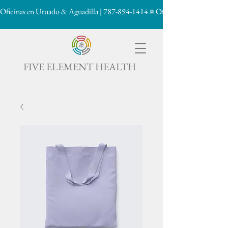
Oficinas en Utuado & Aguadilla | 787-894-1414
康

FIVE ELEMENT HEALTH