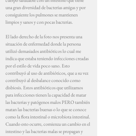
cuerpo saludable con un intestino que tiene 
una gran diversidad de bacterias amigas y por 
consiguiente los pulmones se mantienen 
limpios y sanos y con pocas bacterias.
El lado derecho de la foto nos presenta una 
situación de enfermedad donde la persona 
utilizó demasiados antibióticos lo cual me 
indica que estaba teniendo infecciones creadas 
por el estilo de vida poco sano. Esto 
contribuyó al uso de antibióticos, que a su vez 
contribuyó al desbalance conocido como 
disbiosis. Estos antibióticos que utilizamos 
para infecciones tienen la capacidad de matar 
las bacterias y patógenos malos PERO también 
matan las bacterias buenas o lo que se conoce 
como la flora intestinal o microbiota intestinal. 
Cuando esto ocurre, comienza un cambio en el 
intestino y las bacterias malas se propagan y 