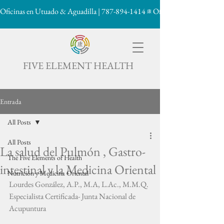
Oficinas en Utuado & Aguadilla | 787-894-1414
康

FIVE ELEMENT HEALTH
Entrada
All Posts
All Posts
La salud del Pulmón , Gastro-
The Five Elements of Health
intestinal y la Medicina Oriental
Nutrición y Medicina Oriental
Lourdes González, A.P., M.A, L.Ac., M.M.Q. 
Especialista Certificada- Junta Nacional de 
Acupuntura